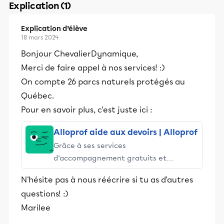
Explication (1)
Explication d’élève
18 mars 2024
Bonjour ChevalierDynamique,
Merci de faire appel à nos services! :)
On compte 26 parcs naturels protégés au
Québec.
Pour en savoir plus, c'est juste ici :
Alloprof aide aux devoirs | Alloprof
Grâce à ses services
d’accompagnement gratuits et
stimulants, Alloprof engage les élèves
N'hésite pas à nous réécrire si tu as d'autres
et leurs parents dans la réussite
questions! :)
éducative.
Marilee