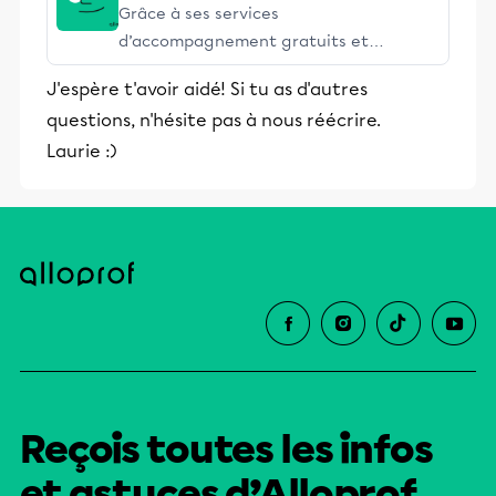
Grâce à ses services
d’accompagnement gratuits et
stimulants, Alloprof engage les élèves
J'espère t'avoir aidé! Si tu as d'autres
et leurs parents dans la réussite
questions, n'hésite pas à nous réécrire.
éducative.
Laurie :)
Reçois toutes les infos
et astuces d’Alloprof