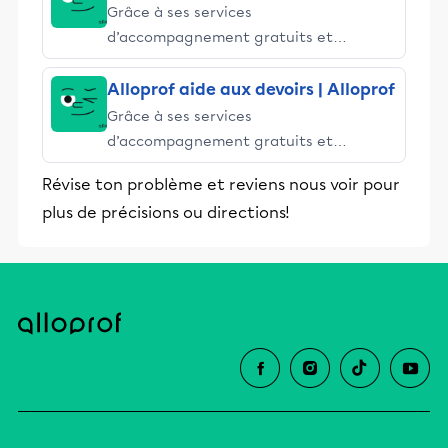
Grâce à ses services
d’accompagnement gratuits et
stimulants, Alloprof engage les élèves
et leurs parents dans la réussite
Alloprof aide aux devoirs | Alloprof
éducative.
Grâce à ses services
d’accompagnement gratuits et
stimulants, Alloprof engage les élèves
Révise ton problème et reviens nous voir pour
et leurs parents dans la réussite
plus de précisions ou directions!
éducative.