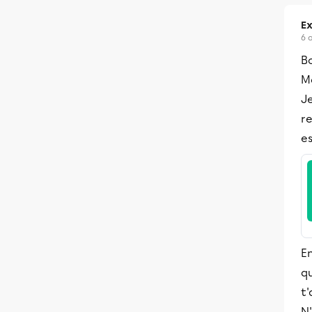
Ex
6 
Bo
Me
Je
re
es
E
qu
t
N'