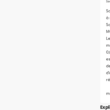
Se
Sa
à 
So
MG
Le
me
0
es
de
d
r
m
Expl