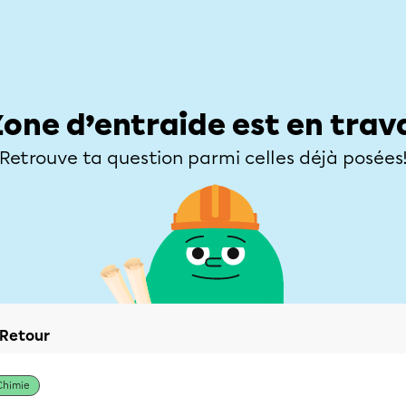
Élèves
Parents
Enseignants
Zone d’entraide
Allofrançais
Matières
Niveaux
Explorer
Poser une
Zone d’entraide est en trav
Retrouve ta question parmi celles déjà posées
Retour
Chimie