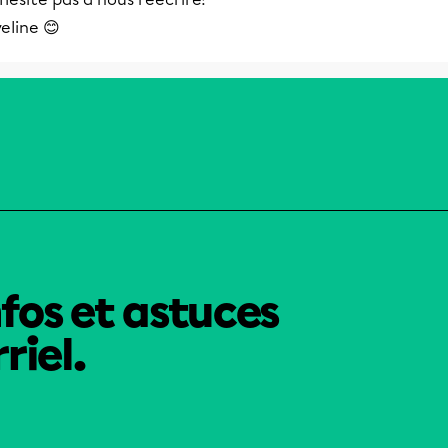
eline 😊
nfos et astuces
riel.