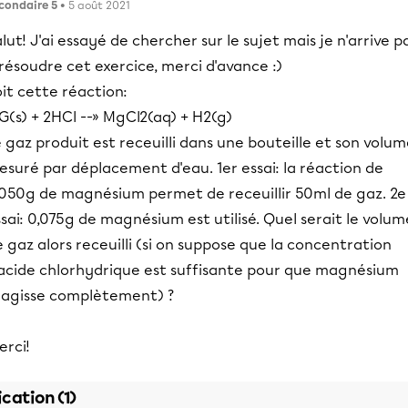
condaire 5
• 5 août 2021
lut! J'ai essayé de chercher sur le sujet mais je n'arrive p
résoudre cet exercice, merci d'avance :)
it cette réaction:
(s) + 2HCl --» MgCl2(aq) + H2(g)
 gaz produit est receuilli dans une bouteille et son volu
suré par déplacement d'eau. 1er essai: la réaction de
,050g de magnésium permet de receuillir 50ml de gaz. 2e
sai: 0,075g de magnésium est utilisé. Quel serait le volum
 gaz alors receuilli (si on suppose que la concentration
'acide chlorhydrique est suffisante pour que magnésium
éagisse complètement) ?
erci!
ication (1)