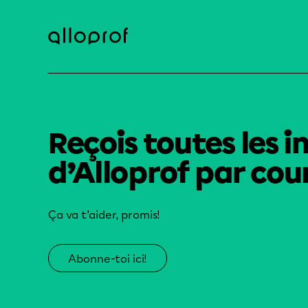
Reçois toutes les i
d’Alloprof par cour
Ça va t’aider, promis!
Abonne-toi ici!