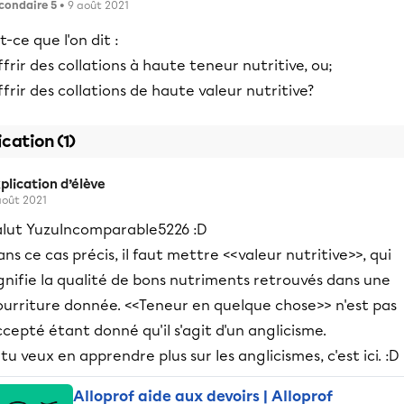
condaire 5
• 9 août 2021
t-ce que l'on dit :
frir des collations à haute teneur nutritive, ou;
frir des collations de haute valeur nutritive?
ication (1)
plication d’élève
août 2021
alut YuzuIncomparable5226 :D
ns ce cas précis, il faut mettre <<valeur nutritive>>, qui
gnifie la qualité de bons nutriments retrouvés dans une
ourriture donnée. <<Teneur en quelque chose>> n'est pas
cepté étant donné qu'il s'agit d'un anglicisme.
 tu veux en apprendre plus sur les anglicismes, c'est ici. :D
Alloprof aide aux devoirs | Alloprof