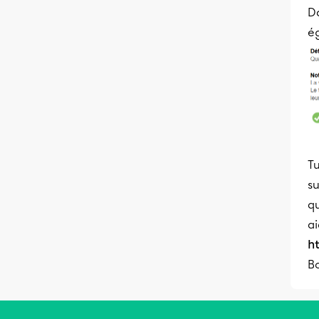
Da
é
T
su
qu
ai
ht
Bo