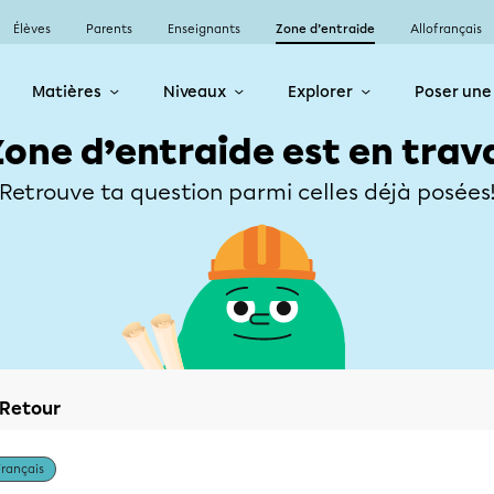
Élèves
Parents
Enseignants
Zone d’entraide
Allofrançais
Matières
Niveaux
Explorer
Poser une
Zone d’entraide est en trav
Retrouve ta question parmi celles déjà posées
Retour
Français