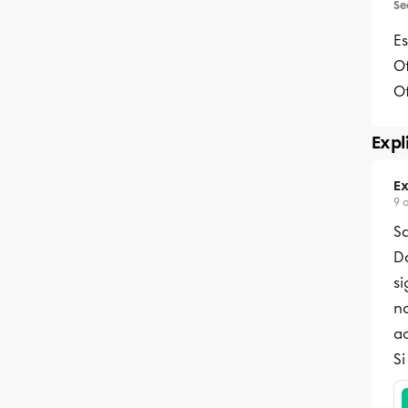
Se
Es
Of
Of
Expl
Ex
9 
S
Da
si
n
ac
Si