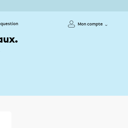
 question
Mon compte
aux.
!