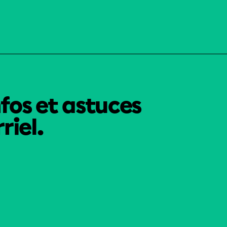
nfos et astuces
riel.