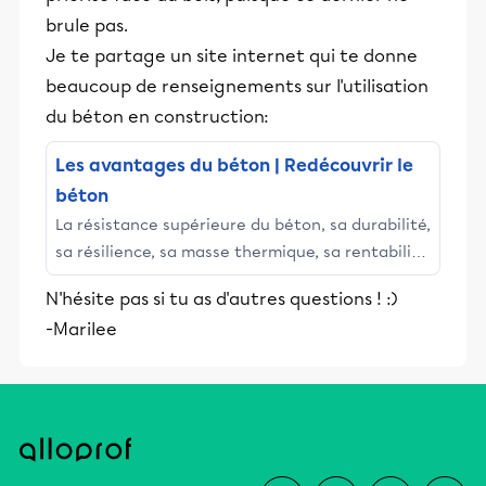
brule pas.
Je te partage un site internet qui te donne
beaucoup de renseignements sur l'utilisation
du béton en construction:
Les avantages du béton | Redécouvrir le
béton
La résistance supérieure du béton, sa durabilité,
sa résilience, sa masse thermique, sa rentabilité
ainsi que l'abondance des matières premières
N'hésite pas si tu as d'autres questions ! :)
pour sa production en font le matériau de
-Marilee
construction de choix pour la plupart des
projets.