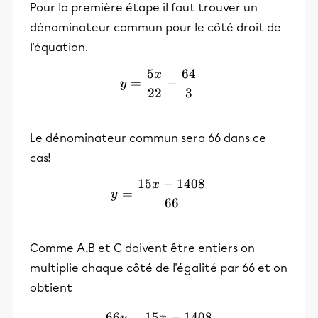
Pour la première étape il faut trouver un
dénominateur commun pour le côté droit de
l'équation.
5
64
x
y=\frac{5x}{22}-\frac{6
=
−
y
22
3
Le dénominateur commun sera 66 dans ce
cas!
15
−
1408
x
y=\frac{15x-1408}{66}
=
y
66
Comme A,B et C doivent être entiers on
multiplie chaque côté de l'égalité par 66 et on
obtient
66
=
15
66y=15x-1408
−
1408
y
x