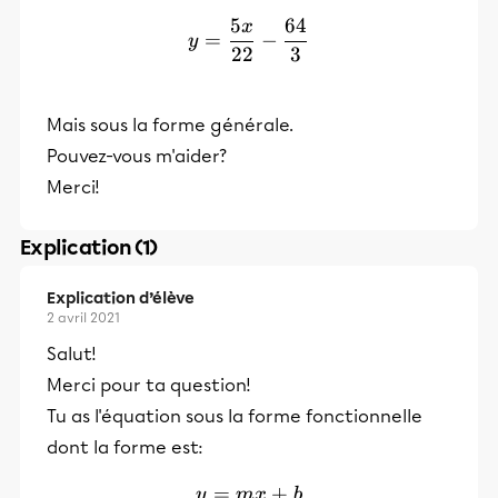
5
64
x
y=\frac{5x}{22}-\frac{6
=
−
y
22
3
Mais sous la forme générale.
Pouvez-vous m'aider?
Merci!
Explication (1)
Explication d’élève
2 avril 2021
Salut!
Merci pour ta question!
Tu as l'équation sous la forme fonctionnelle
dont la forme est:
=
y=mx+b
+
y
m
x
b