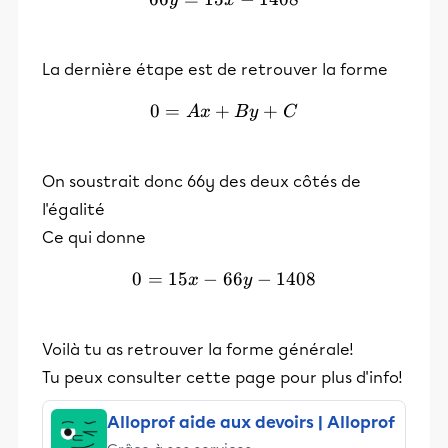
La dernière étape est de retrouver la forme
0
=
+
0=Ax+By+C
+
A
x
B
y
C
On soustrait donc 66y des deux côtés de
l'égalité
Ce qui donne
0
=
15
−
66
0=15x-66y-1408
−
1408
x
y
Voilà tu as retrouver la forme générale!
Tu peux consulter cette page pour plus d'info!
Alloprof aide aux devoirs | Alloprof