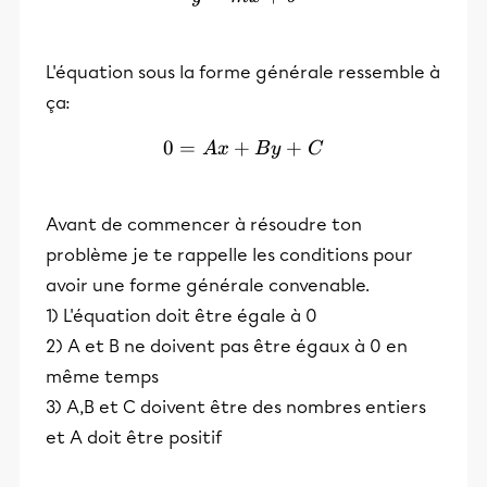
L'équation sous la forme générale ressemble à
ça:
0
=
+
0=Ax+By+C
+
A
x
B
y
C
Avant de commencer à résoudre ton
problème je te rappelle les conditions pour
avoir une forme générale convenable.
1) L'équation doit être égale à 0
2) A et B ne doivent pas être égaux à 0 en
même temps
3) A,B et C doivent être des nombres entiers
et A doit être positif