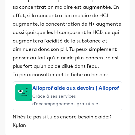
sa concentration molaire est augmentée. En
effet, si la concentration molaire de HCl
augmente, la concentration de H+ augmente
aussi (puisque les H composent le HCl), ce qui
augmentera l'acidité de la substance et
diminuera donc son pH. Tu peux simplement
penser au fait qu'un acide plus concentré est
plus fort qu'un acide dilué dans l'eau.
Tu peux consulter cette fiche au besoin:
Alloprof aide aux devoirs | Alloprof
Grâce à ses services
d’accompagnement gratuits et
stimulants, Alloprof engage les élèves
N'hésite pas si tu as encore besoin d'aide:)
et leurs parents dans la réussite
Kylan
éducative.