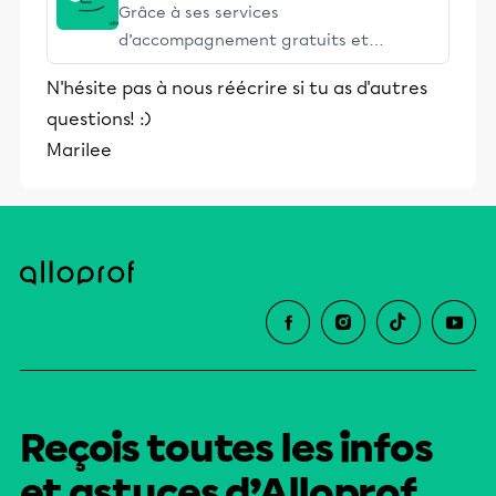
Grâce à ses services
d’accompagnement gratuits et
stimulants, Alloprof engage les élèves
N'hésite pas à nous réécrire si tu as d'autres
et leurs parents dans la réussite
questions! :)
éducative.
Marilee
Reçois toutes les infos
et astuces d’Alloprof