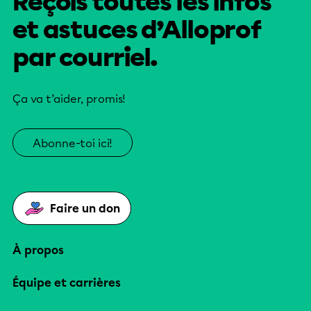
Reçois toutes les infos
et astuces d’Alloprof
par courriel.
Ça va t’aider, promis!
Abonne-toi ici!
Faire un don
À propos
Équipe et carrières