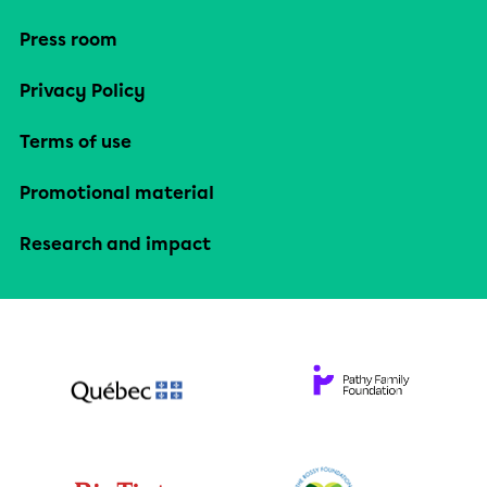
Press room
Privacy Policy
Terms of use
Promotional material
Research and impact