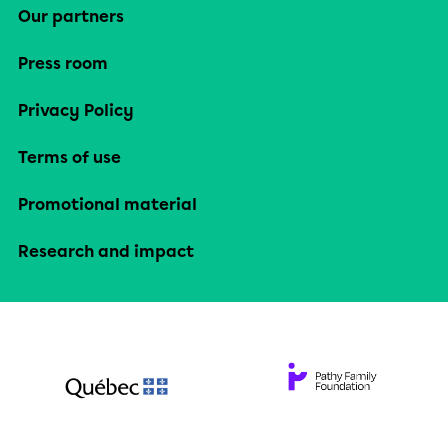
Our partners
Press room
Privacy Policy
Terms of use
Promotional material
Research and impact