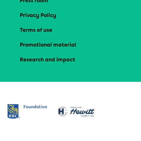
Press room
Privacy Policy
Terms of use
Promotional material
Research and impact