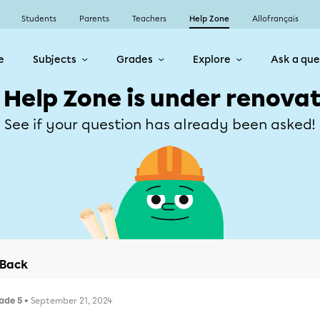
Students
Parents
Teachers
Help Zone
Allofrançais
e
Subjects
Grades
Explore
Ask a que
 Help Zone is under renovat
See if your question has already been asked!
Back
ade 5
• September 21, 2024