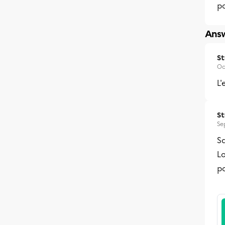
po
Answ
S
Oc
L'
S
Se
Sa
Lo
po