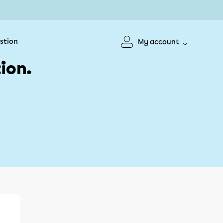
stion
My account
ion.