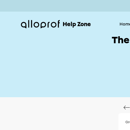
Help Zone
Hom
The
Gr