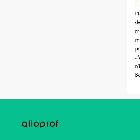
L'
de
m
mo
pr
J'
n'
B