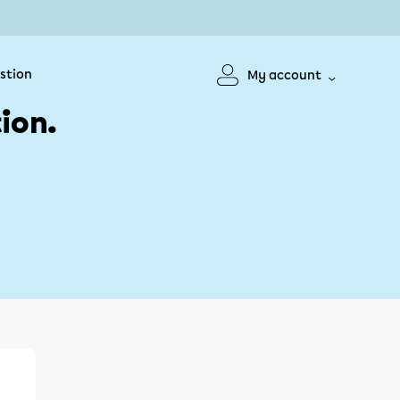
stion
My account
ion.