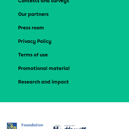
Contests and surveys
Our partners
Press room
Privacy Policy
Terms of use
Promotional material
Research and impact