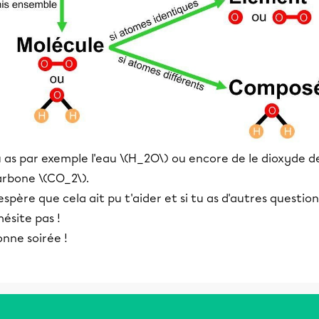
 as par exemple l'eau \(H_2O\) ou encore de le dioxyde d
arbone \(CO_2\).
espère que cela ait pu t'aider et si tu as d'autres question
hésite pas !
nne soirée !