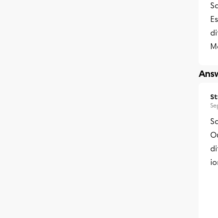
Sa
Es
di
M
Answ
S
Se
Sa
Ou
di
io