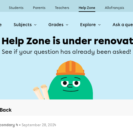
Students
Parents
Teachers
Help Zone
Allofrançais
e
Subjects
Grades
Explore
Ask a que
 Help Zone is under renovat
See if your question has already been asked!
Back
condary 4
• September 28, 2024