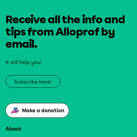
Receive all the info and
tips from Alloprof by
email.
It will help you!
Subscribe here!
Make a donation
About