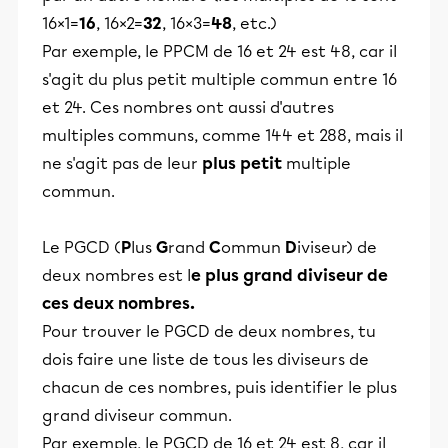
16×1=
16
, 16×2=
32
, 16×3=
48
, etc.)
Par exemple, le PPCM de 16 et 24 est 48, car il
s'agit du plus petit multiple commun entre 16
et 24. Ces nombres ont aussi d'autres
multiples communs, comme 144 et 288, mais il
ne s'agit pas de leur
plus petit
multiple
commun.
Le PGCD (
P
lus
G
rand
C
ommun
D
iviseur) de
deux nombres est l
e plus grand diviseur de
ces deux nombres.
Pour trouver le PGCD de deux nombres, tu
dois faire une liste de tous les diviseurs de
chacun de ces nombres, puis identifier le plus
grand diviseur commun.
Par exemple, le PGCD de 16 et 24 est 8, car il