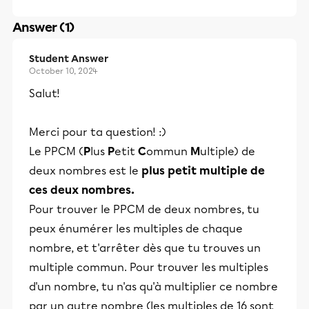
Answer (1)
Student Answer
October 10, 2024
Salut!
Merci pour ta question! :)
Le PPCM (
P
lus
P
etit
C
ommun
M
ultiple) de
deux nombres est le
plus petit multiple de
ces deux nombres.
Pour trouver le PPCM de deux nombres, tu
peux énumérer les multiples de chaque
nombre, et t'arrêter dès que tu trouves un
multiple commun. Pour trouver les multiples
d'un nombre, tu n'as qu'à multiplier ce nombre
par un autre nombre (les multiples de 16 sont