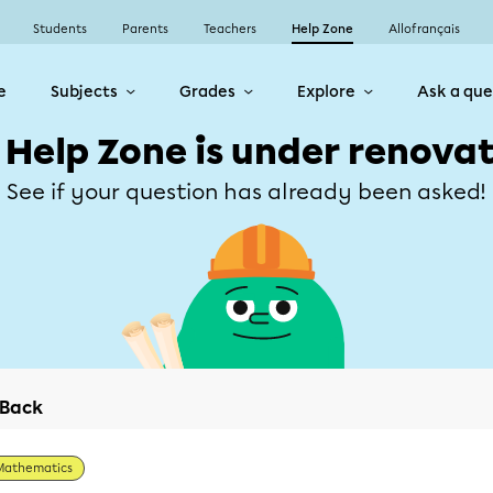
Students
Parents
Teachers
Help Zone
Allofrançais
e
Subjects
Grades
Explore
Ask a que
 Help Zone is under renovat
See if your question has already been asked!
Back
Mathematics