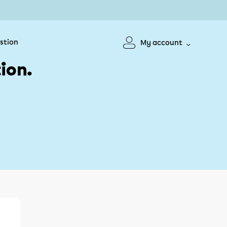
stion
My account
ion.