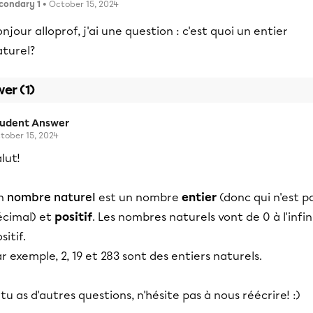
condary 1
• October 15, 2024
njour alloprof, j'ai une question : c'est quoi un entier
aturel?
er (1)
tudent Answer
tober 15, 2024
lut!
n
nombre naturel
est un nombre
entier
(donc qui n'est p
écimal)
et
positif
. Les nombres naturels vont de 0 à l'infin
sitif.
r exemple, 2, 19 et 283 sont des entiers naturels.
 tu as d'autres questions, n'hésite pas à nous réécrire! :)