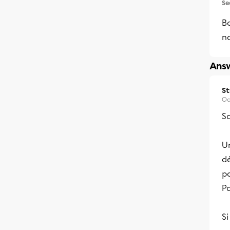
Se
Bo
n
Answ
S
Oc
Sa
U
d
po
Pa
Si