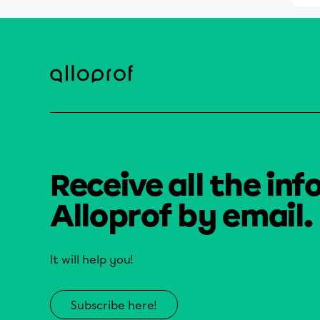
Receive all the inf
Alloprof by email.
It will help you!
Subscribe here!