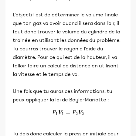
L'objectif est de déterminer le volume finale
que ton gaz va avoir quand il sera dans l'air, il
faut donc trouver le volume du cylindre de la
trainée en utilisant les données du problème.
Tu pourras trouver le rayon à l'aide du
diamètre. Pour ce qui est de la hauteur, il va
falloir faire un calcul de distance en utilisant
la vitesse et le temps de vol.
Une fois que tu auras ces informations, tu
peux appliquer la loi de Boyle-Mariotte :
=
P_1 V_1 = P_2 V_2
P
V
P
V
1
1
2
2
Tu dois donc calculer la pression initiale pour