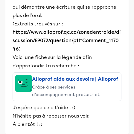
qui démontre une écriture qui se rapproche
plus de l'oral.
(Extraits trouvés sur :
https://www.alloprof.qc.ca/zonedentraide/di
scussion/89072/question/p1#Comment_1170
46
)
Voici une fiche sur la légende afin
d'approfondir ta recherche :
Alloprof aide aux devoirs | Alloprof
Grâce à ses services
d’accompagnement gratuits et
stimulants, Alloprof engage les élèves
J'espère que cela t'aide ! :)
et leurs parents dans la réussite
N'hésite pas à repasser nous voir.
éducative.
À bientôt ! :)