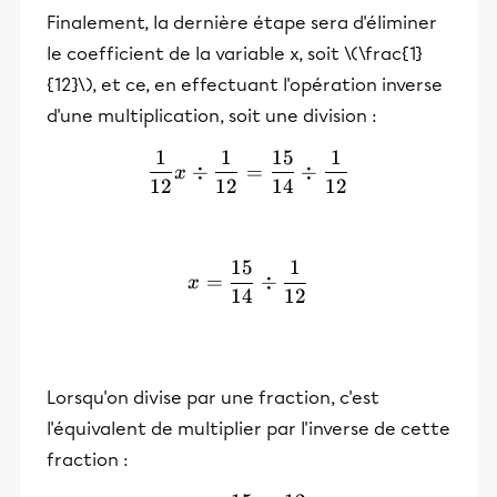
Finalement, la dernière étape sera d'éliminer
le coefficient de la variable x, soit \(\frac{1}
{12}\), et ce, en effectuant l'opération inverse
d'une multiplication, soit une division :
1
1
15
1
\frac{1}{12}x \div \frac
÷
=
÷
x
12
12
14
12
15
1
x= \frac{15}{14} \div \f
=
÷
x
14
12
Lorsqu'on divise par une fraction, c'est
l'équivalent de multiplier par l'inverse de cette
fraction :