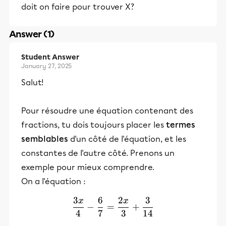
doit on faire pour trouver X?
Answer (1)
Student Answer
January 27, 2025
Salut!
Pour résoudre une équation contenant des
fractions, tu dois toujours placer les
termes
semblables
d'un côté de l'équation, et les
constantes de l'autre côté. Prenons un
exemple pour mieux comprendre.
On a l'équation :
3
6
2
3
x
x
\frac{3x}{4} - \frac{6}{7
−
=
+
4
7
3
14