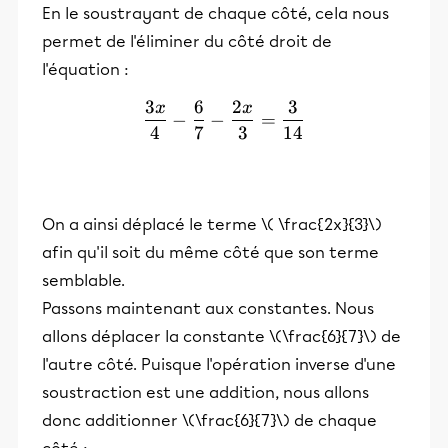
En le soustrayant de chaque côté, cela nous
permet de l'éliminer du côté droit de
l'équation :
3
6
2
3
x
x
\frac{3x}{4} - \frac{6}{7
−
−
=
4
7
3
14
On a ainsi déplacé le terme \( \frac{2x}{3}\)
afin qu'il soit du même côté que son terme
semblable.
Passons maintenant aux constantes. Nous
allons déplacer la constante \(\frac{6}{7}\) de
l'autre côté. Puisque l'opération inverse d'une
soustraction est une addition, nous allons
donc additionner \(\frac{6}{7}\) de chaque