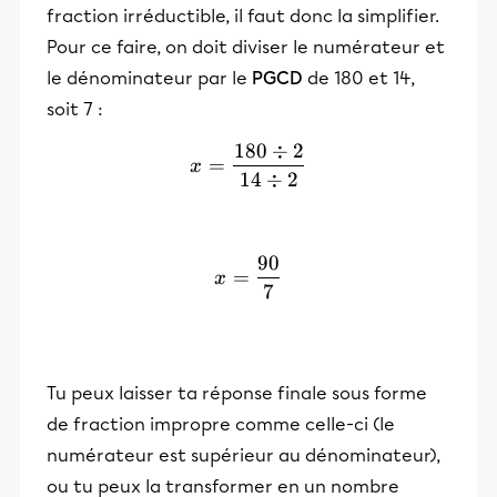
fraction irréductible, il faut donc la simplifier.
Pour ce faire, on doit diviser le numérateur et
le dénominateur par le
PGCD
de 180 et 14,
soit 7 :
180
÷
2
x= \frac{180\div 2}{14\d
=
x
14
÷
2
90
x= \frac{90}{7}
=
x
7
Tu peux laisser ta réponse finale sous forme
de fraction impropre comme celle-ci (le
numérateur est supérieur au dénominateur),
ou tu peux la transformer en un nombre