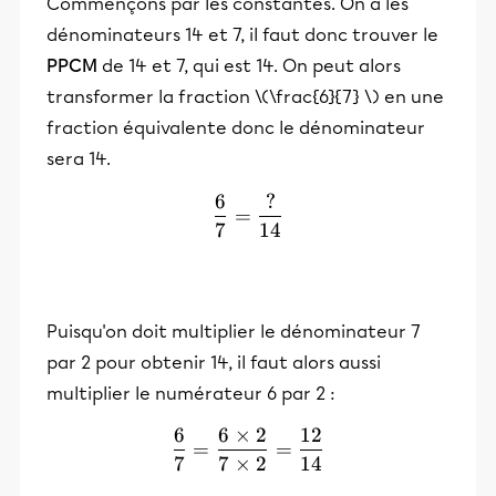
Commençons par les constantes. On a les
dénominateurs 14 et 7, il faut donc trouver le
PPCM
de 14 et 7, qui est 14. On peut alors
transformer la fraction \(\frac{6}{7} \) en une
fraction équivalente donc le dénominateur
sera 14.
6
?
\frac{6}{7} = \frac{?}{1
=
7
14
Puisqu'on doit multiplier le dénominateur 7
par 2 pour obtenir 14, il faut alors aussi
multiplier le numérateur 6 par 2 :
6
6
×
2
12
\frac{6}{7} = \frac{6\ti
=
=
7
7
×
2
14