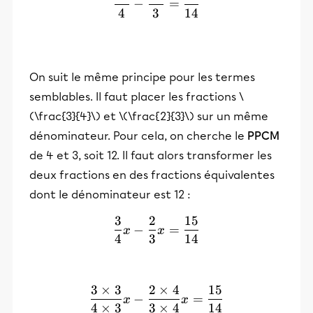
−
=
4
3
14
On suit le même principe pour les termes
semblables. Il faut placer les fractions \
(\frac{3}{4}\) et \(\frac{2}{3}\) sur un même
dénominateur. Pour cela, on cherche le
PPCM
de 4 et 3, soit 12. Il faut alors transformer les
deux fractions en des fractions équivalentes
dont le dénominateur est 12 :
3
2
15
\frac{3}{4}x- \frac{2}{3
−
=
x
x
4
3
14
3
×
3
2
×
4
15
\frac{3\times3}{4\times3
−
=
x
x
4
×
3
3
×
4
14