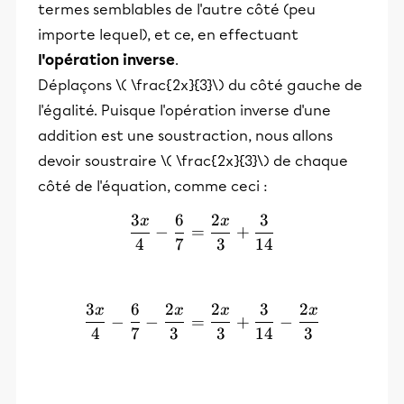
termes semblables de l'autre côté (peu
importe lequel), et ce, en effectuant
l'opération inverse
.
Déplaçons \( \frac{2x}{3}\) du côté gauche de
l'égalité. Puisque l'opération inverse d'une
addition est une soustraction, nous allons
devoir soustraire \( \frac{2x}{3}\) de chaque
côté de l'équation, comme ceci :
3
6
2
3
x
x
\frac{3x}{4} - \frac{6}{7
−
=
+
4
7
3
14
3
6
2
2
3
2
x
x
x
x
\frac{3x}{4} - \frac{6}{7
−
−
=
+
−
4
7
3
3
14
3