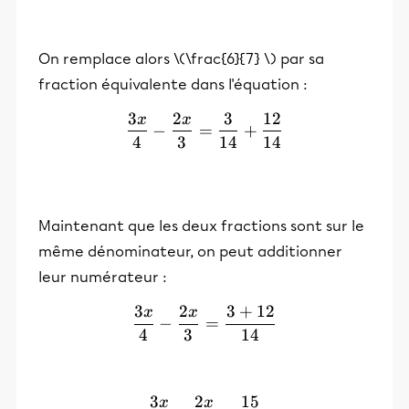
On remplace alors \(\frac{6}{7} \) par sa
fraction équivalente dans l'équation :
3
2
3
12
x
x
\frac{3x}{4}- \frac{2x}{
−
=
+
4
3
14
14
Maintenant que les deux fractions sont sur le
même dénominateur, on peut additionner
leur numérateur :
3
2
3
+
12
x
x
\frac{3x}{4}- \frac{2x}{
−
=
4
3
14
3
2
15
x
x
\frac{3x}{4}- \frac{2x}{