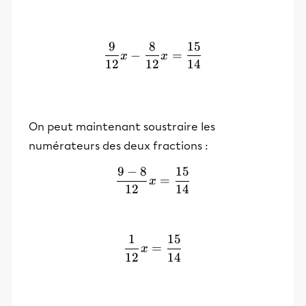
9
8
15
\frac{9}{12}x- \frac{8}{
−
=
x
x
12
12
14
On peut maintenant soustraire les
numérateurs des deux fractions :
9
−
8
15
\frac{9-8}{12}x= \frac{1
=
x
12
14
1
15
\frac{1}{12}x= \frac{15
=
x
12
14