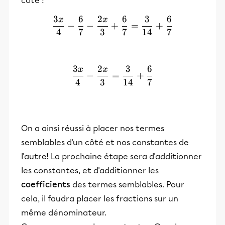
côté :
3
6
2
6
3
6
x
x
\frac{3x}{4} - \frac{6}{
−
−
+
=
+
4
7
3
7
14
7
3
2
3
6
x
x
\frac{3x}{4}- \frac{2x}{
−
=
+
4
3
14
7
On a ainsi réussi à placer nos termes
semblables d'un côté et nos constantes de
l'autre! La prochaine étape sera d'additionner
les constantes, et d'additionner les
coefficients
des termes semblables. Pour
cela, il faudra placer les fractions sur un
même dénominateur.