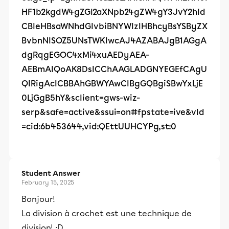
HF1b2kgdW4gZGl2aXNpb24gZW4gY3JvY2hld
CBleHBsaWNhdGlvbiBNYWlzIHBhcyBsYSByZX
BvbnNlSOZ5UNsTWKlwcAJ4AZABAJgB1AGgA
dgRqgEGOC4xMi4xuAEDyAEA-
AEBmAIQoAK8DsICChAAGLADGNYEGEfCAgU
QIRigAcICBBAhGBWYAwCIBgGQBgiSBwYxLjE
0LjGgB5hY&sclient=gws-wiz-
serp&safe=active&ssui=on#fpstate=ive&vld
=cid:6b453644,vid:QEttUUHCYPg,st:0
Student Answer
February 15, 2025
Bonjour!
La division à crochet est une technique de
division! :D