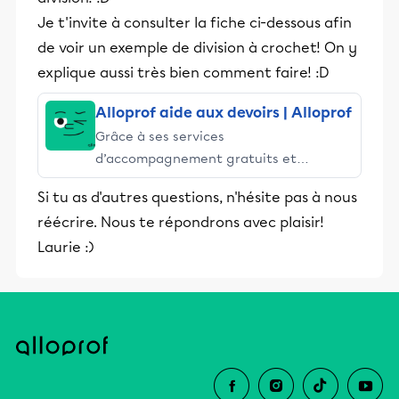
Je t'invite à consulter la fiche ci-dessous afin
de voir un exemple de division à crochet! On y
explique aussi très bien comment faire! :D
Alloprof aide aux devoirs | Alloprof
Grâce à ses services
d’accompagnement gratuits et
stimulants, Alloprof engage les élèves
Si tu as d'autres questions, n'hésite pas à nous
et leurs parents dans la réussite
réécrire. Nous te répondrons avec plaisir!
éducative.
Laurie :)