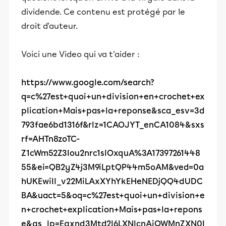
dividende. Ce contenu est protégé par le
droit d'auteur.
Voici une Video qui va t'aider :
https://www.google.com/search?
q=c%27est+quoi+un+division+en+crochet+ex
plication+Mais+pas+la+reponse&sca_esv=3d
793fae6bd1316f&rlz=1CAOJYT_enCA1084&sxs
rf=AHTn8zoTC-
Z1cWm52Z3Iou2nrc1slOxquA%3A17397261448
55&ei=QB2yZ4j3M9iLptQP44m5oAM&ved=0a
hUKEwiIl_v22MiLAxXYhYkEHeNEDjQQ4dUDC
BA&uact=5&oq=c%27est+quoi+un+division+e
n+crochet+explication+Mais+pas+la+repons
e&gs_lp=Egxnd3Mtd2l6LXNlcnAiQWMnZXN0I