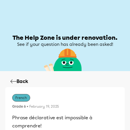
Help Zone
Help Zone
My account
The Help Zone is under renovation.
See if your question has already been asked!
Back
French
Grade 6
• February 19, 2025
Phrase déclarative est impossible à
comprendre!