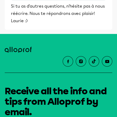
stimulants, Alloprof engage les élèves
Si tu as d'autres questions, n'hésite pas à nous
et leurs parents dans la réussite
réécrire. Nous te répondrons avec plaisir!
éducative.
Laurie :)
Receive all the info and
tips from Alloprof by
email.