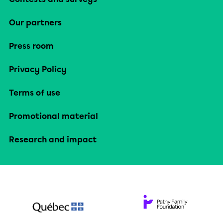
Our partners
Press room
Privacy Policy
Terms of use
Promotional material
Research and impact