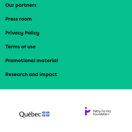
Our partners
Press room
Privacy Policy
Terms of use
Promotional material
Research and impact