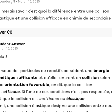
condary 5
• March 16, 2025
aimerais savoir c'est quoi la différence entre une collison
astique et une collision efficace en chimie de secondaire
er (1)
tudent Answer
rch 16, 2025
lut!
orsque des particules de réactifs possèdent une
énergie
inétique suffisante
et qu’elles entrent en
collision
selon
ne
orientation favorable
, on dit que la collision
st
efficace
. Si l’une de ces conditions n’est pas respectée,
t que la collision est
inefficace
ou
élastique
.
nsi, une collision élastique désigne une collision entre de