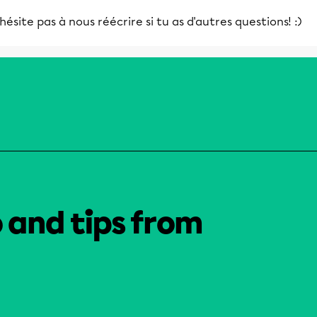
hésite pas à nous réécrire si tu as d'autres questions! :)
o and tips from