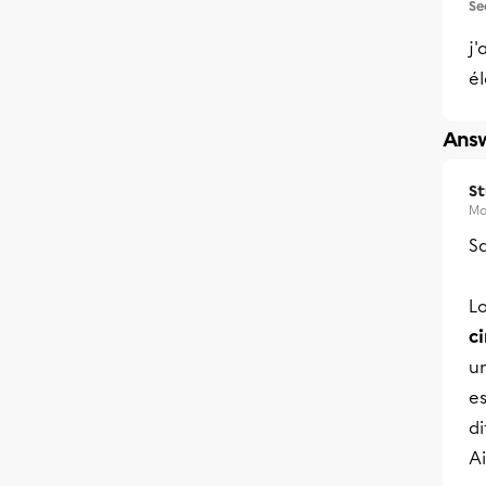
Se
j'
él
Answ
S
Ma
Sa
L
c
u
e
di
Ai