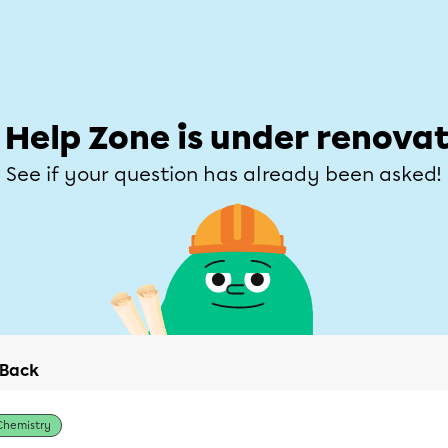
Students
Parents
Teachers
Help Zone
Allofrançais
e
Subjects
Grades
Explore
Ask a que
 Help Zone is under renovat
See if your question has already been asked!
Back
Chemistry