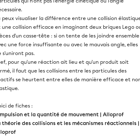
rticules qui n'ont pas l'énergie cinétique ou l'angle
cessaire.
 peux visualiser la différence entre une collision élastiqu
 une collision efficace en imaginant deux briques Lego o
èces d'un casse-tête : si on tente de les joindre ensemble
ec une force insuffisante ou avec le mauvais angle, elles
 s'uniront pas.
ef, pour qu'une réaction ait lieu et qu'un produit soit
rmé, il faut que les collisions entre les particules des
actifs se heurtent entre elles de manière efficace et no
astique.
ici de fiches :
'impulsion et la quantité de mouvement | Alloprof
 théorie des collisions et les mécanismes réactionnels |
lloprof