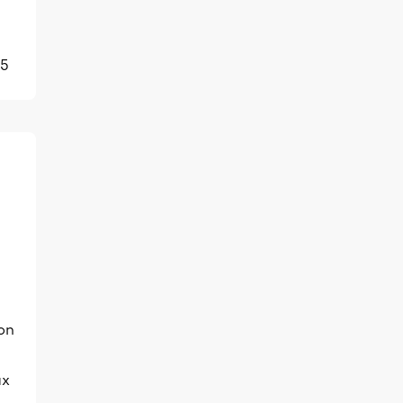
 5
 on
ux