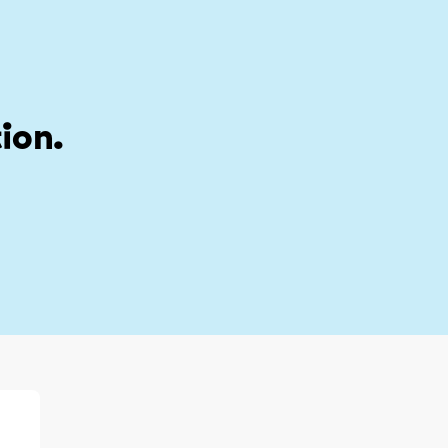
stion
My account
ion.