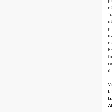
pa
né
Tu
et
pi
av
ne
Br
fo
ré
él
Vo
L
La
A