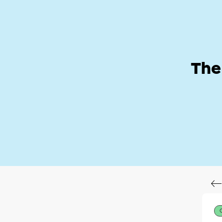
Help Zone
Hom
The