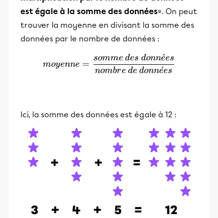
est égale à la somme des données
». On peut
trouver la moyenne en divisant la somme des
données par le nombre de données :
ˊ
so
mm
e
d
es
d
o
nn
e
es
moyenne=\frac{somme\:de
=
m
oy
e
nn
e
ˊ
n
o
mb
r
e
d
e
d
o
nn
e
es
Ici, la somme des données est égale à 12 :