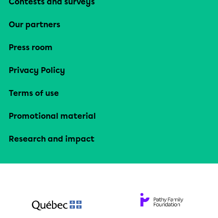
Contests and surveys
Our partners
Press room
Privacy Policy
Terms of use
Promotional material
Research and impact