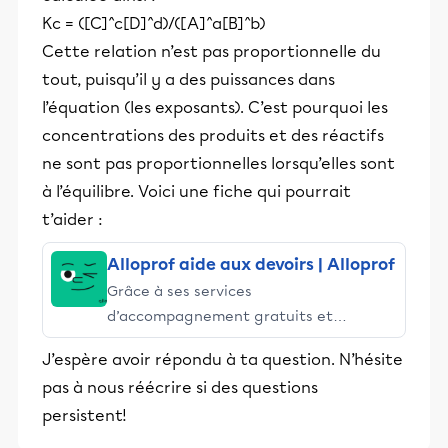
Kc = ([C]^c[D]^d)/([A]^a[B]^b)
Cette relation n’est pas proportionnelle du
tout, puisqu’il y a des puissances dans
l’équation (les exposants). C’est pourquoi les
concentrations des produits et des réactifs
ne sont pas proportionnelles lorsqu’elles sont
à l’équilibre. Voici une fiche qui pourrait
t’aider :
Alloprof aide aux devoirs | Alloprof
Grâce à ses services
d’accompagnement gratuits et
stimulants, Alloprof engage les élèves
J’espère avoir répondu à ta question. N’hésite
et leurs parents dans la réussite
pas à nous réécrire si des questions
éducative.
persistent!