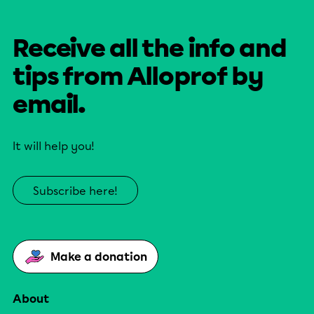
Receive all the info and
tips from Alloprof by
email.
It will help you!
Subscribe here!
Make a donation
About