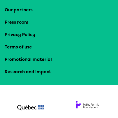
Our partners
Press room
Privacy Policy
Terms of use
Promotional material
Research and impact