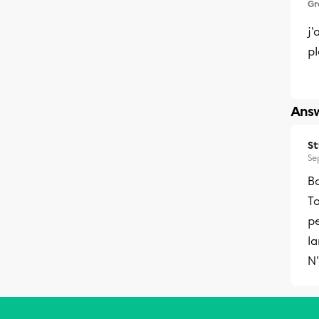
Gr
j'
pl
Answ
S
Se
B
To
pe
l
N'