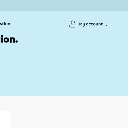
stion
My account
ion.