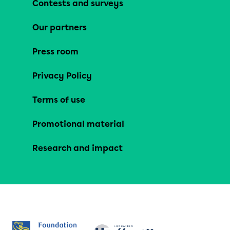
Contests and surveys
Our partners
Press room
Privacy Policy
Terms of use
Promotional material
Research and impact