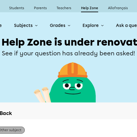
Students
Parents
Teachers
Help Zone
Allofrançais
e
Subjects
Grades
Explore
Ask a que
 Help Zone is under renovat
See if your question has already been asked!
Back
Other subject