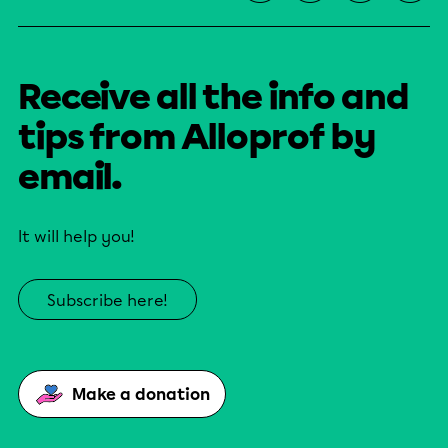
Receive all the info and
tips from Alloprof by
email.
It will help you!
Subscribe here!
Make a donation