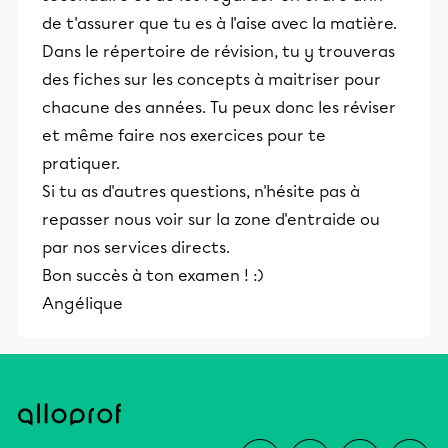
employés, des techniques
de t'assurer que tu es à l'aise avec la matière.
des contenus de ton cours de français
d’enseignement et des programmes
de cinquième secondaire, tu peux t'y
Dans le répertoire de révision, tu y trouveras
particuliers.
fier, mais prends note qu'il peut y avoir
des fiches sur les concepts à maitriser pour
des différences entre ce que tu as vu en
chacune des années. Tu peux donc les réviser
classe et ce qui t'est proposé ici en
et même faire nos exercices pour te
raison de la diversité des manuels
pratiquer.
employés, des techniques
Si tu as d'autres questions, n'hésite pas à
d’enseignement et des programmes
repasser nous voir sur la zone d'entraide ou
particuliers.
par nos services directs.
Bon succès à ton examen ! :)
Angélique