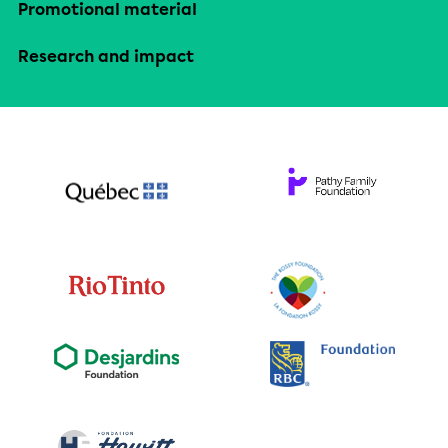
Promotional material
Research and impact