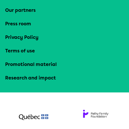
Our partners
Press room
Privacy Policy
Terms of use
Promotional material
Research and impact