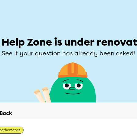
Students
Parents
Teachers
Help Zone
Allofrançais
e
Subjects
Grades
Explore
Ask a que
 Help Zone is under renovat
See if your question has already been asked!
Back
Mathematics