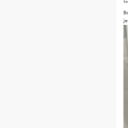
Se
Bo
je