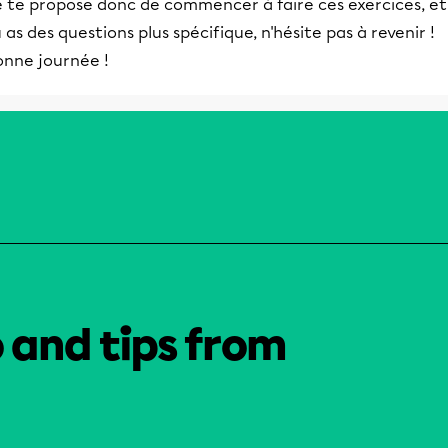
 te propose donc de commencer à faire ces exercices, et 
 as des questions plus spécifique, n'hésite pas à revenir !
onne journée !
o and tips from