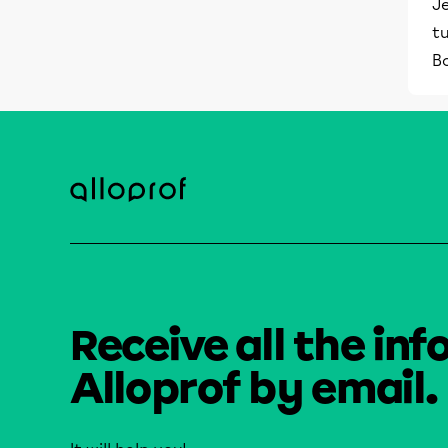
Je
tu
B
Receive all the inf
Alloprof by email.