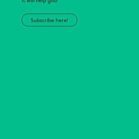
It will help you!
Subscribe here!