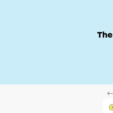
Help Zone
Hom
The