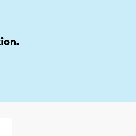
stion
My account
ion.