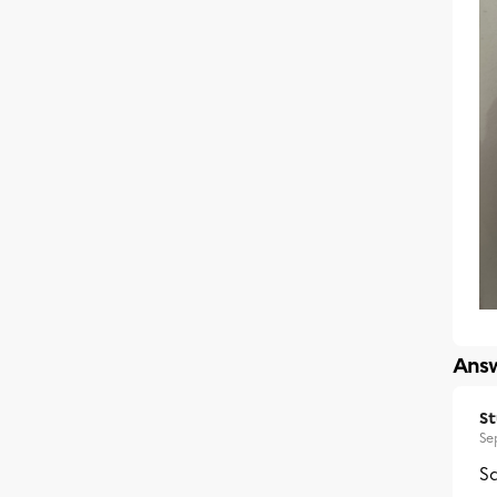
Answ
S
Se
Sa