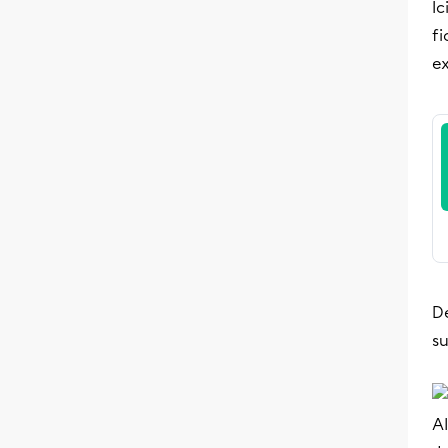
Ic
fi
e
D
su