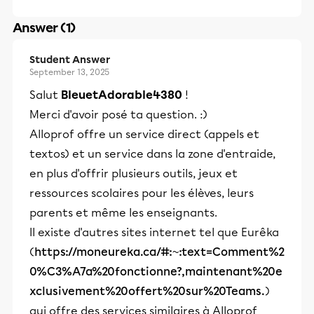
Answer (1)
Student Answer
September 13, 2025
Salut
BleuetAdorable4380
!
Merci d'avoir posé ta question. :)
Alloprof offre un service direct (appels et
textos) et un service dans la zone d'entraide,
en plus d'offrir plusieurs outils, jeux et
ressources scolaires pour les élèves, leurs
parents et même les enseignants.
Il existe d'autres sites internet tel que Eurêka
(
https://moneureka.ca/#:~:text=Comment%2
0%C3%A7a%20fonctionne?,maintenant%20e
xclusivement%20offert%20sur%20Teams.
)
qui offre des services similaires à Alloprof