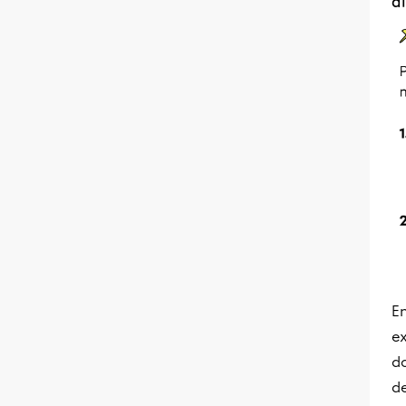
d
En
e
do
de