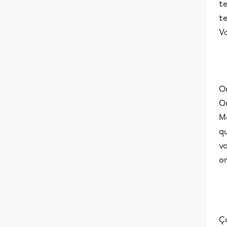
t
t
Vo
O
O
Ma
q
v
o
Ça