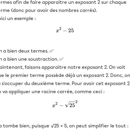
ermes afin de faire apparaitre un exposant 2 sur chaque
erme (donc pour avoir des nombres carrés).
ici un exemple :
2
−
x^2-25
25
x
n a bien deux termes. ✅
n a bien une soustraction. ✅
intenant, faisons apparaitre notre exposant 2. On voit
ue le premier terme possède déjà un exposant 2. Donc, o
a s'occuper du deuxième terme. Pour avoir cet exposant 2
n va appliquer une racine carrée, comme ceci :
2
x^2-\sqrt{25}^2
2
−
25
x
 tombe bien, puisque √25 = 5, on peut simplifier le tout :