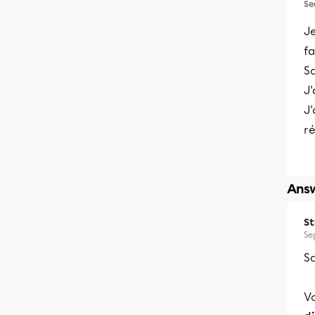
Se
J
fa
S
J'
J'
r
Answ
S
Se
Sa
Vo