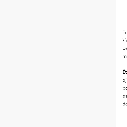
En
\f
pe
ma
É
a
pa
es
do