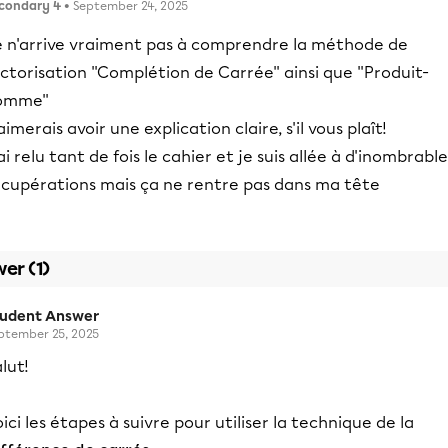
condary 4
• September 24, 2025
e n'arrive vraiment pas à comprendre la méthode de
ctorisation ''Complétion de Carrée'' ainsi que ''Produit-
omme''
aimerais avoir une explication claire, s'il vous plaît!
ai relu tant de fois le cahier et je suis allée à d'inombrable
écupérations mais ça ne rentre pas dans ma tête
er (1)
tudent Answer
ptember 25, 2025
lut!
ici les étapes à suivre pour utiliser la technique de la