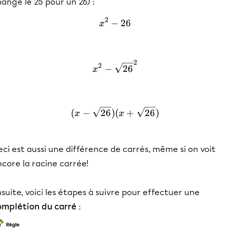
angé le 25 pour un 26) :
2
−
x^2-26
26
x
2
x^2-\sqrt{26}^2
2
−
26
x
(x-\sqrt{26})(x+\sqrt{26}
(
−
26
)
(
+
26
)
x
x
ci est aussi une différence de carrés, même si on voit
core la racine carrée!
suite, voici les étapes à suivre pour effectuer une
omplétion du carré
: