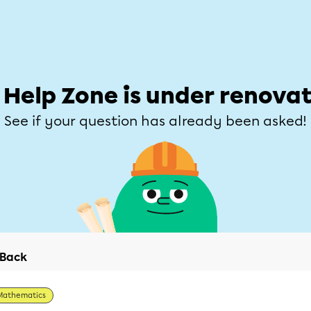
Students
Parents
Teachers
Help Zone
Allofrançais
e
Subjects
Grades
Explore
Ask a que
 Help Zone is under renovat
See if your question has already been asked!
Back
Mathematics