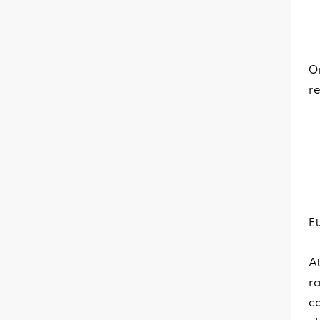
On
re
Et
At
r
co