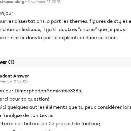
st-secondary
• November 27, 2025
onjour
ur les dissertations, a part les themes, figures de styles 
s champs lexicaux, il ya til dautres ''choses'' que je peux
ire resortir dans la partie explication dune citation.
er (1)
tudent Answer
vember 27, 2025
onjour DimorphodonAdmirable3385,
rci pour ta question!
oici quelques autres éléments que tu peux considérer lor
 l'analyse de ton texte:
terminer l'intention (le propos) de l'auteur;