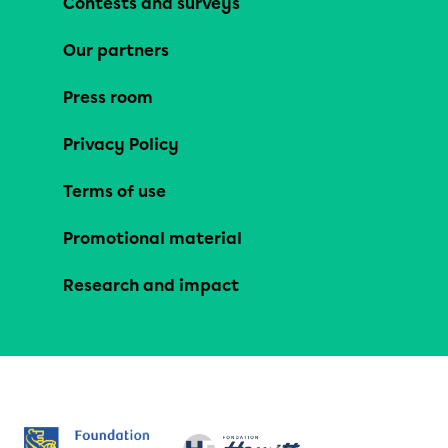
Contests and surveys
Our partners
Press room
Privacy Policy
Terms of use
Promotional material
Research and impact