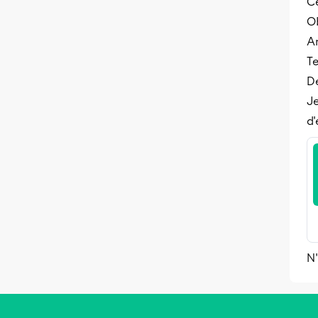
Ce
O
An
Te
Dé
Je
d
N'