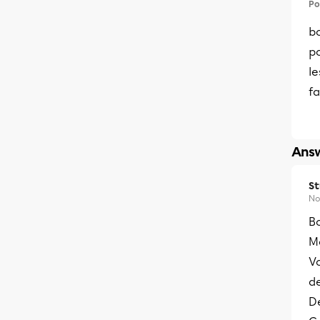
Po
b
po
le
fa
Answ
S
No
B
Me
V
de
Dé