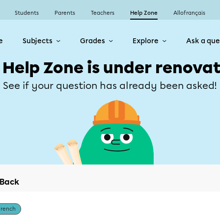
Students
Parents
Teachers
Help Zone
Allofrançais
e
Subjects
Grades
Explore
Ask a que
 Help Zone is under renovat
See if your question has already been asked!
Back
French