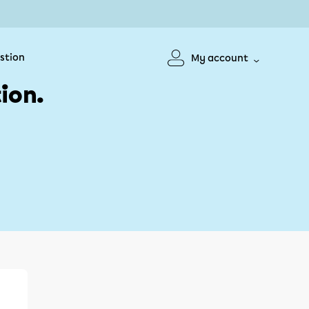
stion
My account
ion.