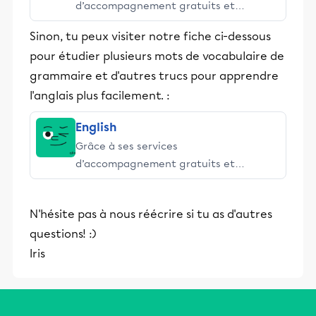
d’accompagnement gratuits et
stimulants, Alloprof engage les élèves
Sinon, tu peux visiter notre fiche ci-dessous
et leurs parents dans la réussite
pour étudier plusieurs mots de vocabulaire de
éducative.
grammaire et d'autres trucs pour apprendre
l'anglais plus facilement. :
English
Grâce à ses services
d’accompagnement gratuits et
stimulants, Alloprof engage les élèves
et leurs parents dans la réussite
N'hésite pas à nous réécrire si tu as d'autres
éducative.
questions! :)
Iris