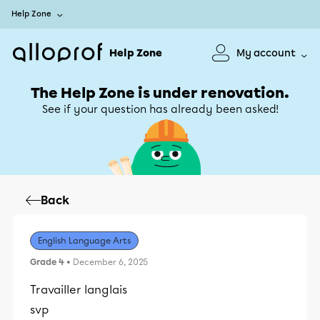
Help Zone
Help Zone
My account
The Help Zone is under renovation.
See if your question has already been asked!
Back
English Language Arts
Grade 4
• December 6, 2025
Travailler langlais
svp