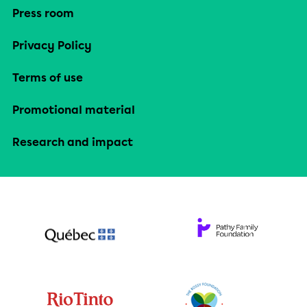
Press room
Privacy Policy
Terms of use
Promotional material
Research and impact