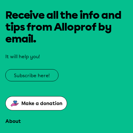
Receive all the info and
tips from Alloprof by
email.
It will help you!
Subscribe here!
Make a donation
About