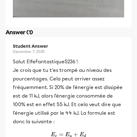
Answer (1)
Student Answer
December 7, 2025
Salut ElfeFantastique5236 !
Je crois que tu t'es trompé au niveau des
pourcentages. Cela peut arriver assez
fréquemment. Si 20% de l'énergie est dissipée
est de 11 kJ, alors l'énergie consommée de
100% est en effet 55 kJ. Et cela veut dire que
l'énergie utilisé par le 44 kJ. La formule est
donc la suivante :
=
E_c=E_u+E_d
+
E
E
E
c
u
d