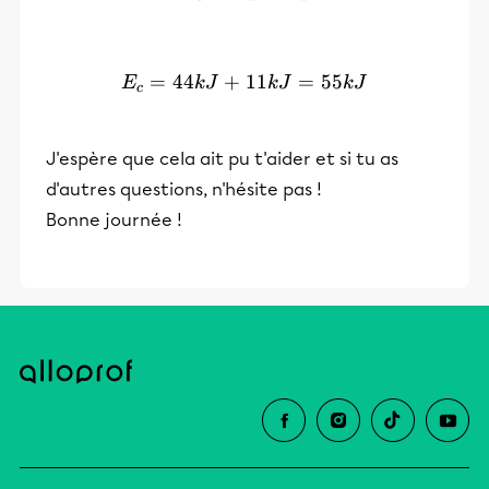
=
44
+
E_c=44kJ+11kJ=55kJ
11
=
55
E
k
J
k
J
k
J
c
J'espère que cela ait pu t'aider et si tu as
d'autres questions, n'hésite pas !
Bonne journée !