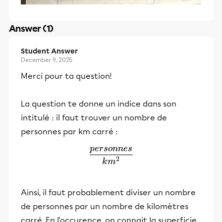
Answer (1)
Student Answer
December 9, 2025
Merci pour ta question!
La question te donne un indice dans son
intitulé : il faut trouver un nombre de
personnes par km carré :
p
er
so
nn
es
\frac{personnes}{km^2}
2
k
m
Ainsi, il faut probablement diviser un nombre
de personnes par un nombre de kilomètres
carré. En l'occurence, on connait la superficie