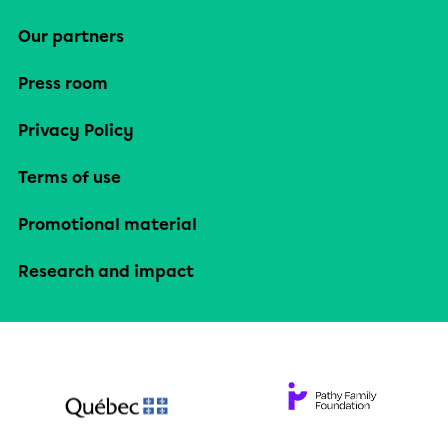
Our partners
Press room
Privacy Policy
Terms of use
Promotional material
Research and impact