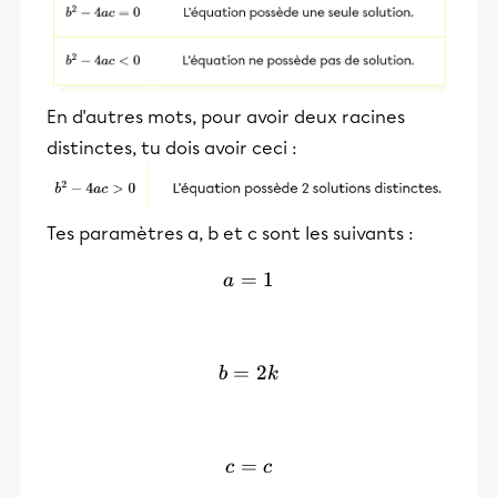
En d'autres mots, pour avoir deux racines
distinctes, tu dois avoir ceci :
Tes paramètres a, b et c sont les suivants :
=
a=1
1
a
=
b=2k
2
b
k
=
c=c
c
c