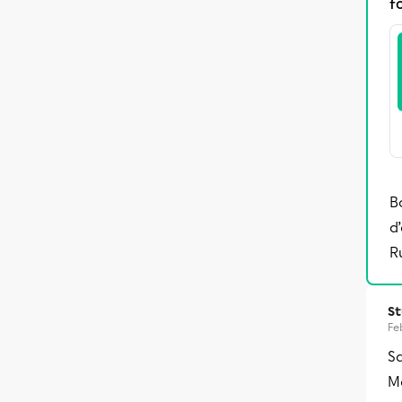
f
B
d
R
S
Fe
Sa
Me