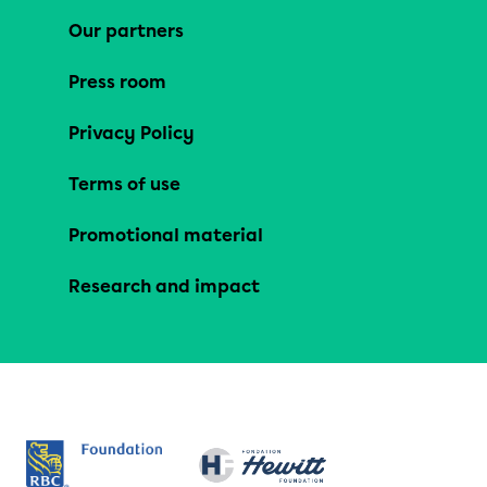
Our partners
Press room
Privacy Policy
Terms of use
Promotional material
Research and impact