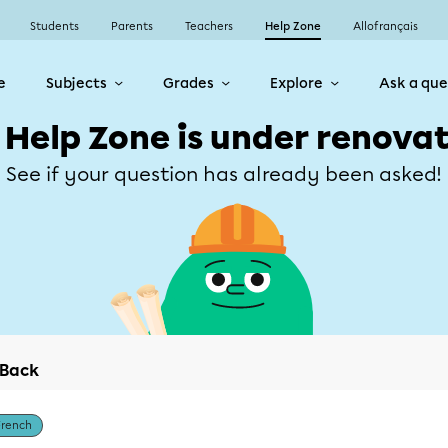
Students
Parents
Teachers
Help Zone
Allofrançais
e
Subjects
Grades
Explore
Ask a que
 Help Zone is under renovat
See if your question has already been asked!
Back
French