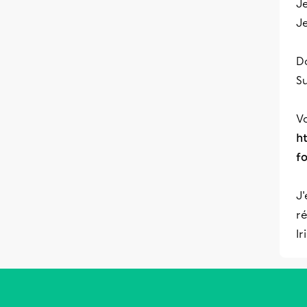
Je
Je
Do
Su
Vo
h
f
J'
ré
Ir