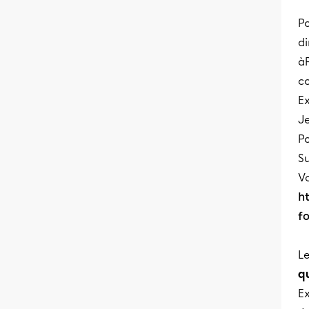
Po
d
àP
c
E
J
Po
S
Vo
h
f
Le
q
E