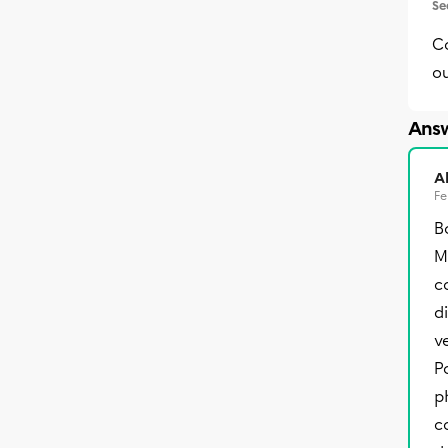
Se
C
ou
Answ
A
Fe
B
M
c
d
v
P
p
c