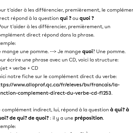
ur t'aider à les différencier, premièrement, le compléme
irect répond à la question
qui ?
ou
quoi ?
our t'aider à les différencier, premièrement, un
omplément direct répond dans la phrase.
xemple:
e mange une pomme. --> Je mange
quoi
? Une pomme.
ur écrire une phrase avec un CD, voici la structure:
ujet + verbe + CD
ici notre fiche sur le complément direct du verbe:
ttps://www.alloprof.qc.ca/fr/eleves/bv/francais/la-
onction-complement-direct-du-verbe-cd-f1253
.
 complément indirect, lui, répond à la question
à qui? à
uoi? de qui? de quoi?
: il y a une
préposition
.
xemple: