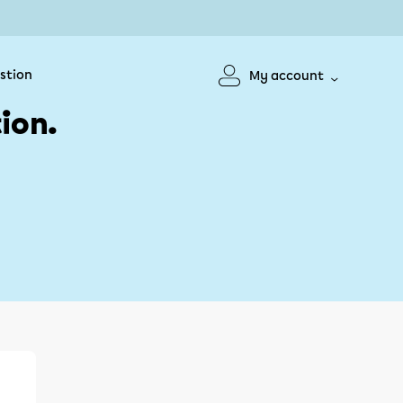
stion
My account
ion.