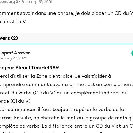
condary 3
• February 25, 2026
omment savoir dans une phrase, je dois placer un CD du 
 un CI du V
ers (2)
lloprof Answer
bruary 27, 2026
onjour
BleuetTimide1985!
erci d’utiliser la Zone d’entraide. Je vais t’aider à
omprendre comment savoir si un mot est un complémen
irect du verbe (CD du V) ou un complément indirect du
erbe (CI du V).
our commencer, il faut toujours repérer le verbe de la
hrase. Ensuite, on cherche le mot ou le groupe de mots q
omplète ce verbe. La différence entre un CD du V et un C