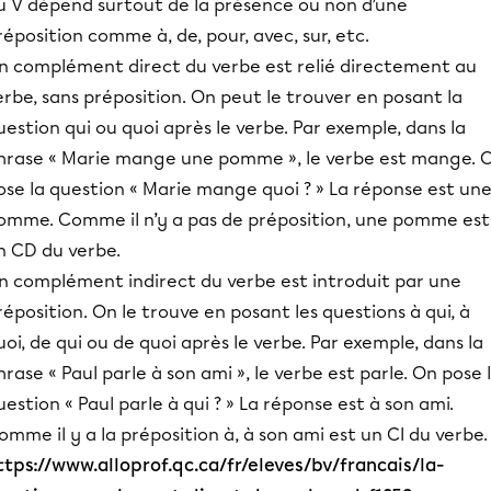
u V dépend surtout de la présence ou non d’une
réposition comme à, de, pour, avec, sur, etc.
n complément direct du verbe est relié directement au
erbe, sans préposition. On peut le trouver en posant la
uestion qui ou quoi après le verbe. Par exemple, dans la
hrase « Marie mange une pomme », le verbe est mange. 
ose la question « Marie mange quoi ? » La réponse est un
omme. Comme il n’y a pas de préposition, une pomme est
n CD du verbe.
n complément indirect du verbe est introduit par une
réposition. On le trouve en posant les questions à qui, à
uoi, de qui ou de quoi après le verbe. Par exemple, dans la
hrase « Paul parle à son ami », le verbe est parle. On pose 
uestion « Paul parle à qui ? » La réponse est à son ami.
omme il y a la préposition à, à son ami est un CI du verbe.
ttps://www.alloprof.qc.ca/fr/eleves/bv/francais/la-