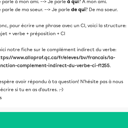
 parle à mon ami. --> Je parle
à qui
? À mon ami.
 parle de ma soeur. --> Je parle
de qui
? De ma soeur.
nc, pour écrire une phrase avec un CI, voici la structure:
jet + verbe + préposition + CI
ici notre fiche sur le complément indirect du verbe:
ttps://www.alloprof.qc.ca/fr/eleves/bv/francais/la-
onction-complement-indirect-du-verbe-ci-f1255
.
espère avoir répondu à ta question! N'hésite pas à nous
écrire si tu en as d'autres. :-)
is