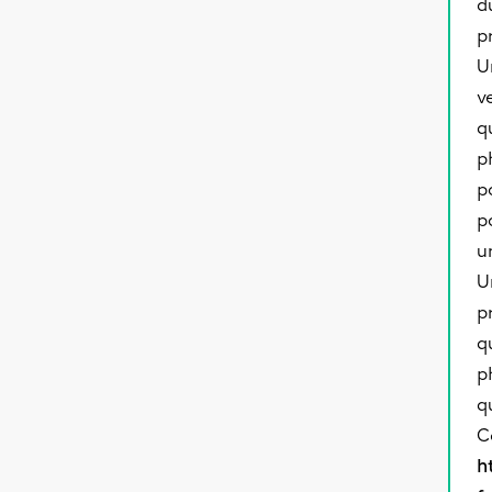
d
p
U
v
q
p
p
p
u
U
p
q
p
q
C
h