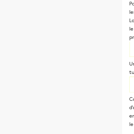
Po
le
L
le
pr
U
tu
C
d
e
l