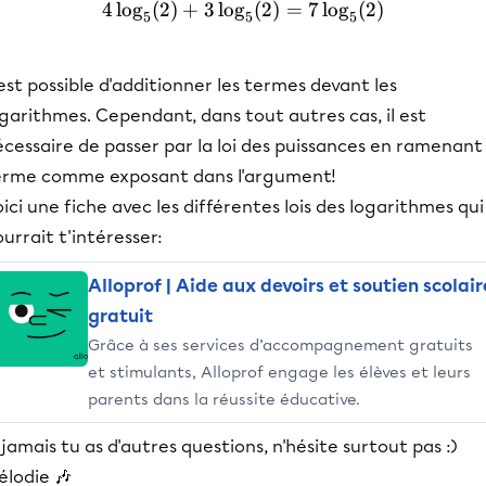
4
lo
g
(
2
)
+
3
lo
g
4\log_{5}(2) + 3\log_{5}
(
2
)
=
7
lo
g
(
2
)
5
5
5
 est possible d'additionner les termes devant les
garithmes. Cependant, dans tout autres cas, il est
cessaire de passer par la loi des puissances en ramenant 
erme comme exposant dans l'argument!
ici une fiche avec les différentes lois des logarithmes qui
urrait t'intéresser:
Alloprof | Aide aux devoirs et soutien scolair
gratuit
Grâce à ses services d’accompagnement gratuits
et stimulants, Alloprof engage les élèves et leurs
parents dans la réussite éducative.
 jamais tu as d'autres questions, n'hésite surtout pas :)
élodie 🎶