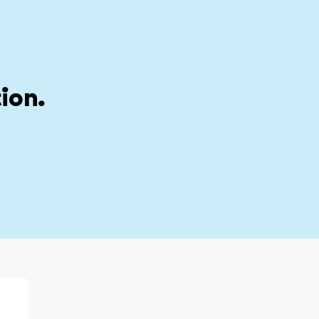
stion
My account
ion.