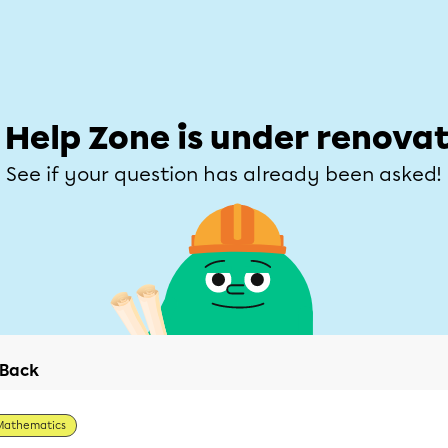
Students
Parents
Teachers
Help Zone
Allofrançais
e
Subjects
Grades
Explore
Ask a que
 Help Zone is under renovat
See if your question has already been asked!
Back
Mathematics