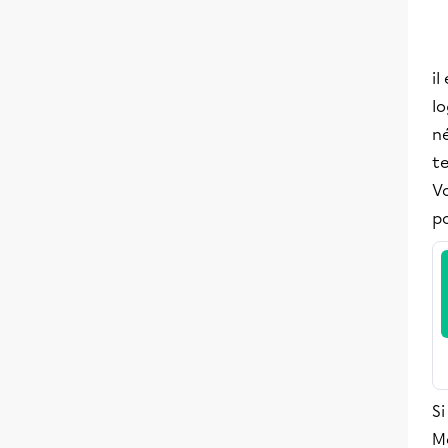
il
lo
né
t
Vo
po
Si
M