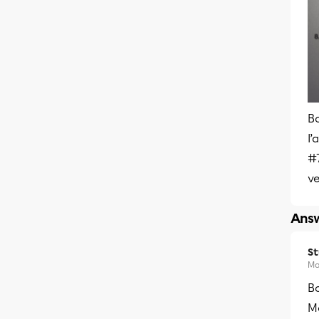
Bo
l’
#7
ve
Answ
S
Ma
B
Me