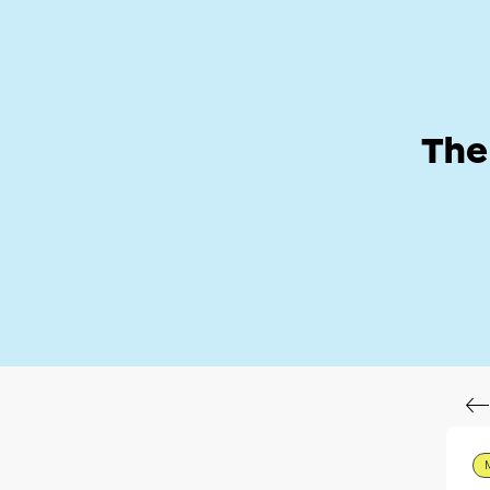
Help Zone
Hom
The