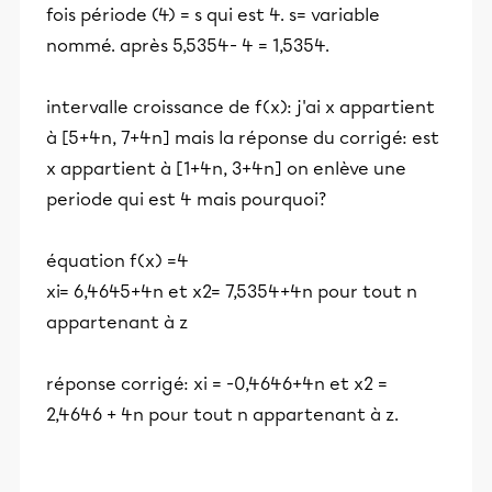
fois période (4) = s qui est 4. s= variable
nommé. après 5,5354- 4 = 1,5354.
intervalle croissance de f(x): j'ai x appartient
à [5+4n, 7+4n] mais la réponse du corrigé: est
x appartient à [1+4n, 3+4n] on enlève une
periode qui est 4 mais pourquoi?
équation f(x) =4
xi= 6,4645+4n et x2= 7,5354+4n pour tout n
appartenant à z
réponse corrigé: xi = -0,4646+4n et x2 =
2,4646 + 4n pour tout n appartenant à z.