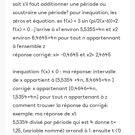
sait s'il faut additionner une période ou
soustraire une période? pour inequation, les
zéros et équation. ex f(x) = 3 sin (pi/2(x-6))+2
f(x) = 0 : j'arrive à x1 environ 5,5355+4n et x2
environ 8,4645+4n pour tout n appartennant
à l'ensemble z
réponse corrigé: xi= -0,4645 et x2= 2,4645
inequation: f(x) ≤ 0 : ma réponse: intervalle
de x appartient à [5,5354 +4n, 8,4645+4n ]
corrigé: x appartenant [0,4646+4n,
1,5354+4n] pour tout n appartenant à z
comment trouver la réponse du corrigé:
exemple: ma réponse de x1:
5,5354 divisé par période qui est 4 donne t=
1,25, (variable nommé) arrondi à 1. ensuite t (1)