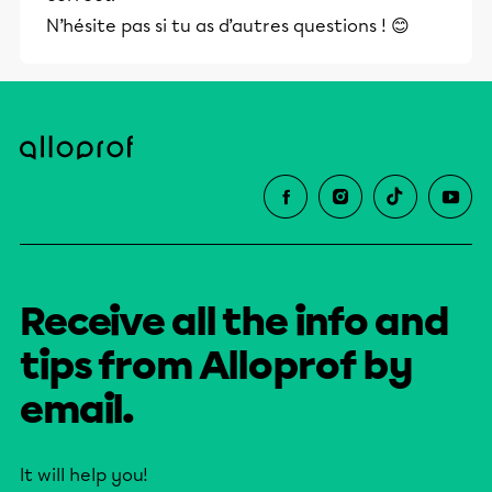
N’hésite pas si tu as d’autres questions ! 😊
Receive all the info and
tips from Alloprof by
email.
It will help you!