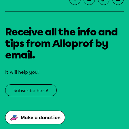
Receive all the info and
tips from Alloprof by
email.
It will help you!
Subscribe here!
Make a donation