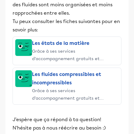
des fluides sont moins organisées et moins
rapprochées entre elles.
Tu peux consulter les fiches suivantes pour en
savoir plus:
Les états de la matière
Grâce à ses services
d’accompagnement gratuits et
stimulants, Alloprof engage les élèves
et leurs parents dans la réussite
Les fluides compressibles et
éducative.
incompressibles
Grâce à ses services
d’accompagnement gratuits et
stimulants, Alloprof engage les élèves
et leurs parents dans la réussite
J'espère que ça répond à ta question!
éducative.
N'hésite pas à nous réécrire au besoin :)