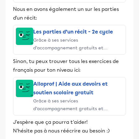
stimulants, Alloprof engage les élèves
Nous en avons également un sur les parties
et leurs parents dans la réussite
d'un récit:
éducative.
Les parties d’un récit - 2e cycle
Grâce à ses services
d’accompagnement gratuits et
stimulants, Alloprof engage les élèves
Sinon, tu peux trouver tous les exercices de
et leurs parents dans la réussite
français pour ton niveau ici:
éducative.
Alloprof | Aide aux devoirs et
soutien scolaire gratuit
Grâce à ses services
d’accompagnement gratuits et
stimulants, Alloprof engage les élèves
J'espère que ça pourra t'aider!
et leurs parents dans la réussite
N'hésite pas à nous réécrire au besoin :)
éducative.