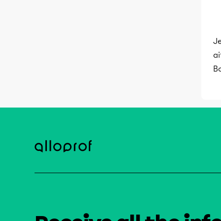
Je
ai
B