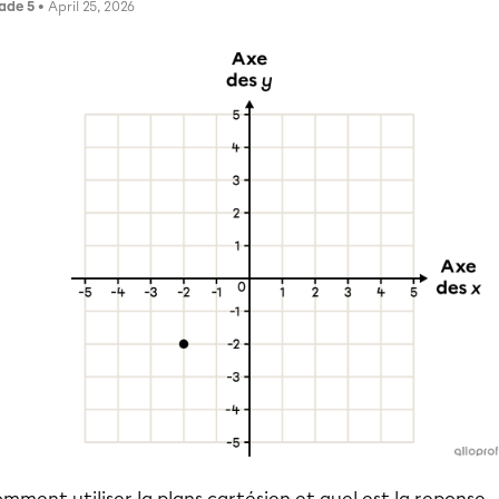
ade 5
• April 25, 2026
mment utiliser la plans cartésien et quel est la reponse