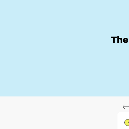
Help Zone
Hom
The