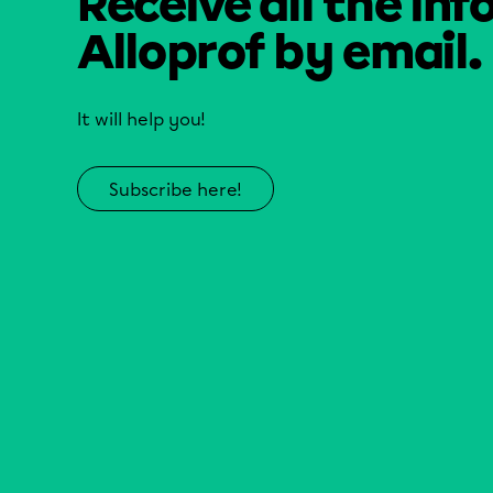
Receive all the inf
Alloprof by email.
It will help you!
Subscribe here!