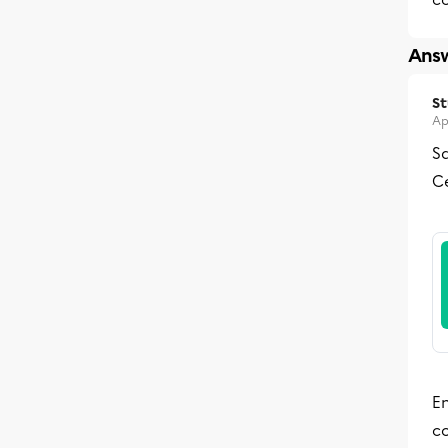
Answ
S
Ap
Sa
Ce
En
c