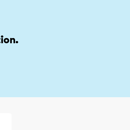
stion
My account
ion.