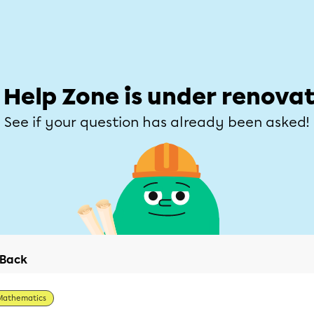
Students
Parents
Teachers
Help Zone
Allofrançais
e
Subjects
Grades
Explore
Ask a que
 Help Zone is under renovat
See if your question has already been asked!
Back
Mathematics