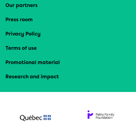
Our partners
Press room
Privacy Policy
Terms of use
Promotional material
Research and impact