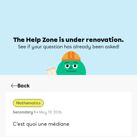
Help Zone
Help Zone
My account
The Help Zone is under renovation.
See if your question has already been asked!
Back
Mathematics
Secondary 1
• May 19, 2026
C'est quoi une médiane